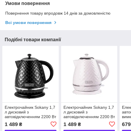
Умови повернення
Повернення товару впродовж 14 днів за домовленістю
Всі умови повернення
Подібні товари компанії
Електрочайник Sokany 1,7
Електрочайник Sokany 1,7
Елек
л дисковий з
л дисковий з
авт
автовідключенням 2200 Вт
автовідключенням 2200 Вт
вимк
Чорний SK-1032B
Білий SK-1032W
побу
1 489
1 489
679
₴
₴
090