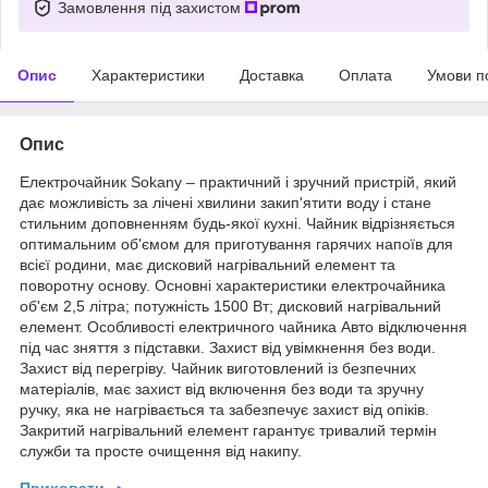
Замовлення під захистом
Опис
Характеристики
Доставка
Оплата
Умови п
Опис
Електрочайник Sokany – практичний і зручний пристрій, який
дає можливість за лічені хвилини закип'ятити воду і стане
стильним доповненням будь-якої кухні. Чайник відрізняється
оптимальним об'ємом для приготування гарячих напоїв для
всієї родини, має дисковий нагрівальний елемент та
поворотну основу. Основні характеристики електрочайника
об'єм 2,5 літра; потужність 1500 Вт; дисковий нагрівальний
елемент. Особливості електричного чайника Авто відключення
під час зняття з підставки. Захист від увімкнення без води.
Захист від перегріву. Чайник виготовлений із безпечних
матеріалів, має захист від включення без води та зручну
ручку, яка не нагрівається та забезпечує захист від опіків.
Закритий нагрівальний елемент гарантує тривалий термін
служби та просте очищення від накипу.
Приховати