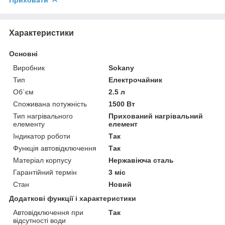
Характеристики
Основні
Виробник
Sokany
Тип
Електрочайник
Об`єм
2.5 л
Споживана потужність
1500 Вт
Тип нагрівального
Прихований нагрівальний
елементу
елемент
Індикатор роботи
Так
Функція автовідключення
Так
Матеріал корпусу
Нержавіюча сталь
Гарантійний термін
3 міс
Стан
Новий
Додаткові функції і характеристики
Автовідключення при
Так
відсутності води