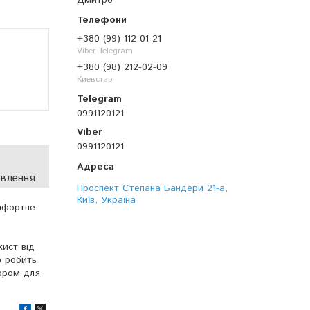
Дмитро
+380 (99) 112-01-21
Viber, Telegram
+380 (98) 212-02-09
Киевстар
0991120121
0991120121
овлення
Проспект Степана Бандери 21-а,
Київ, Україна
омфортне
хист від
о робить
бором для