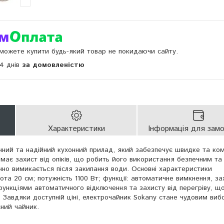
и можете купити будь-який товар не покидаючи сайту.
14 днів
за домовленістю
Характеристики
Інформація для зам
чний та надійний кухонний прилад, який забезпечує швидке та к
 має захист від опіків, що робить його використання безпечним та
но вимикається після закипання води. Основні характеристики
сота 20 см; потужність 1100 Вт; функції: автоматичне вимкнення, за
функціями автоматичного відключення та захисту від перегріву, щ
. Завдяки доступній ціні, електрочайник Sokany стане чудовим ви
сний чайник.