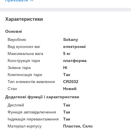
Характеристики
Основні
Виробник
Sokany
Вид кухонних ваг
електронні
Максимальна вага
5 кг
Конструкція тари
платформа
Знімна тара
Ні
Компенсація тари
Так
Тип елементів живлення
CR2032
Стан
Новий
Додаткові функції і характеристики
Дисплей
Так
Функція автовідключення
Так
Індикація перевантаження
Так
Матеріал корпусу
Пластик, Скло