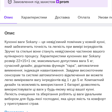
Замовлення під захистом
Опис
Характеристики
Доставка
Оплата
Умови п
Опис
Кухонні ваги Sokany – це невід'ємний помічник у кожній кухні,
який забезпечить точність та легкість при вимірі інгредієнтів.
Зручні та стильні вони стануть невід'ємною частиною вашого
кулінарного процесу. Характеристики кухонних ваг Sokany
розмір 22×15×1 см; максимально допустима вага 5 кг;
сучасний дизайн; додаткова функція "тара"; автоматичне
вимкнення; індикація навантаження. Завдяки високоточним
сенсорам та системі автоматичного відключення ви можете
легко вимірювати вагу інгредієнтів від 1 г до 5 кг. Компактний
дизайн та можливість використання 1 батареї дозволяють
використовувати ці ваги у будь-якому місці вашої кухні.
Легкість очищення та зберігання роблять ці ваги ідеальним
вибором для будь-якої господині, яка цінує якість та комфорт
у приготуванні страв.
Приховати