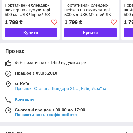
Портативний блендер-
Портативний блендер-
Порт
шейкер на акумуляторі
шейкер на акумуляторі
шейк
500 мл USB Чорний SK-
500 мл USB М'ятний SK-
500 
01023B
01023M
010
1 799
1 799
1 7
₴
₴
Купити
Купити
Про нас
96% позитивних з 1450 відгуків за рік
Працює з 09.03.2010
м. Київ
Проспект Степана Бандери 21-а, Київ, Україна
Контакти
Сьогодні працює з 09:00 до 17:00
Показати весь графік роботи
Про нас