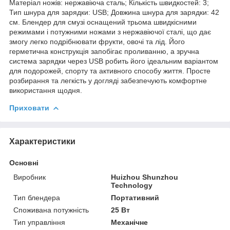
Матеріал ножів: нержавіюча сталь; Кількість швидкостей: 3;
Тип шнура для зарядки: USB; Довжина шнура для зарядки: 42
см. Блендер для смузі оснащений трьома швидкісними
режимами і потужними ножами з нержавіючої сталі, що дає
змогу легко подрібнювати фрукти, овочі та лід. Його
герметична конструкція запобігає проливанню, а зручна
система зарядки через USB робить його ідеальним варіантом
для подорожей, спорту та активного способу життя. Просте
розбирання та легкість у догляді забезпечують комфортне
використання щодня.
Приховати
Характеристики
Основні
Виробник
Huizhou Shunzhou
Technology
Тип блендера
Портативний
Споживана потужність
25 Вт
Тип управління
Механічне