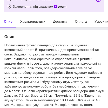
Замовлення під захистом
Опис
Характеристики
Доставка
Оплата
Умови п
Опис
Портативний фітнес блендер для смузі - це зручний і
компактний пристрій, призначений для приготування свіжих
соків. Завдяки потужному мотору і спеціальним
наконечникам, вона ефективно справляється з різними
видами фруктів і овочів, даючи змогу отримати натуральні та
корисні напої. Крім того, блендер-соковижималка легко
миється та обслуговується, що робить його чудовим вибором
для тих, хто цінує свій час і піклується про здоров'я. Завдяки
компактним розмірам і вбудованому акумулятору, він
забезпечує автономну роботу без необхідності підключення
до мережі. Основні характеристики фітнес блендера для смузі
Діаметр: 7.5 см; Висота: 25 см; Потужність: 25 Вт; Живлення:
акумулятор; Ємність акумулятора: 1300 мАг; Об'єм чаші: 450
мл; Матеріал корпусу: пластик; Матеріал: чаші: пластик;