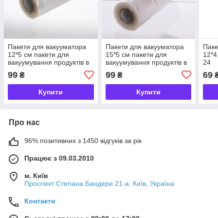
Пакети для вакууматора
Пакети для вакууматора
Паке
12*5 см пакети для
15*5 см пакети для
12*4
вакуумування продуктів в
вакуумування продуктів в
24
рулоні HP-11-19
рулоні HP-11-20
99
99
69
₴
₴
Купити
Купити
Про нас
96% позитивних з 1450 відгуків за рік
Працює з 09.03.2010
м. Київ
Проспект Степана Бандери 21-а, Київ, Україна
Контакти