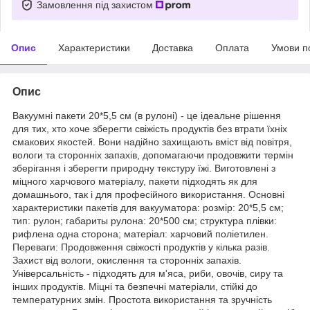
Замовлення під захистом
Опис
Характеристики
Доставка
Оплата
Умови п
Опис
Вакуумні пакети 20*5,5 см (в рулоні) - це ідеальне рішення
для тих, хто хоче зберегти свіжість продуктів без втрати їхніх
смакових якостей. Вони надійно захищають вміст від повітря,
вологи та сторонніх запахів, допомагаючи продовжити термін
зберігання і зберегти природну текстуру їжі. Виготовлені з
міцного харчового матеріалу, пакети підходять як для
домашнього, так і для професійного використання. Основні
характеристики пакетів для вакууматора: розмір: 20*5,5 см;
тип: рулон; габариты рулона: 20*500 см; структура плівки:
рифлена одна сторона; матеріал: харчовий поліетилен.
Переваги: Продовження свіжості продуктів у кілька разів.
Захист від вологи, окислення та сторонніх запахів.
Універсальність - підходять для м'яса, риби, овочів, сиру та
інших продуктів. Міцні та безпечні матеріали, стійкі до
температурних змін. Простота використання та зручність