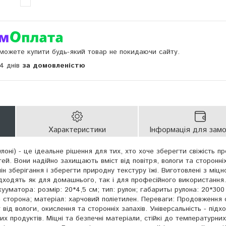
и можете купити будь-який товар не покидаючи сайту.
14 днів
за домовленістю
Характеристики
Інформація для зам
лоні) - це ідеальне рішення для тих, хто хоче зберегти свіжість пр
тей. Вони надійно захищають вміст від повітря, вологи та сторонніх
 зберігання і зберегти природну текстуру їжі. Виготовлені з міцн
ідходять як для домашнього, так і для професійного використання.
ууматора: розмір: 20*4,5 см; тип: рулон; габариты рулона: 20*300
 сторона; матеріал: харчовий поліетилен. Переваги: Продовження с
т від вологи, окислення та сторонніх запахів. Універсальність - під
ших продуктів. Міцні та безпечні матеріали, стійкі до температурних