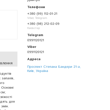
Дмитро
+380 (99) 112-01-21
Viber, Telegram
+380 (98) 212-02-09
Киевстар
0991120121
0991120121
овлення
Проспект Степана Бандери 21-а,
Київ, Україна
одуктів
 запахів,
ого
 Основні
 см;
віжості
ходять для
 змін.