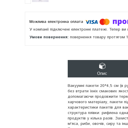
У компанії підключені електронні платежі. Тепер в
повернення товару протягом 
Опис
Вакуумні пакети 20*4,5 см (в ру
без втрати їхніх смакових якос
допомагаючи продовжити термін
харчового матеріалу, пакети п
характеристики пакетів для вак
структура плівки: рифлена одна
продуктів у кілька разів. Захис
м'яса, риби, овочів, сиру та ін