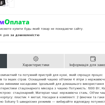
и можете купити будь-який товар не покидаючи сайту.
14 днів
за домовленістю
Характеристики
Інформація для зам
омпактний та потужний пристрій для кухні, який спрощує процес
сів та інших страв. Оснащений чашею об'ємом 4 літри з нержавіючої
а змінними насадками. Ідеальний для домашнього використання
теристики стаціонарного міксера з чашею Потужність: 1000 Вт; Кіл
строю: стаціонарний; Матеріал чаші: нержавіюча сталь; Об'єм чаші
корпусу: пластик + метал; Насадки в комплекті: 2 (віночки та гаки
шею Sokany 5 швидкісних режимів — вибирайте відповідну потужніс