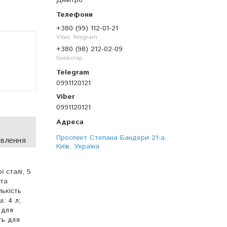
Дмитро
+380 (99) 112-01-21
Viber, Telegram
+380 (98) 212-02-09
Киевстар
0991120121
0991120121
Проспект Степана Бандери 21-а,
овлення
Київ, Україна
 сталі, 5
 та
ькість
: 4 л;
 для
ть для