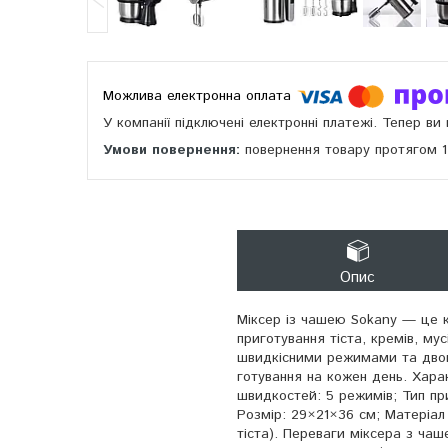
У компанії підключені електронні платежі. Тепер в
повернення товару протягом 
Опис
Міксер із чашею Sokany — це к
приготування тіста, кремів, му
швидкісними режимами та двом
готування на кожен день. Харак
швидкостей: 5 режимів; Тип при
Розмір: 29×21×36 см; Матеріал 
тіста). Переваги міксера з ча