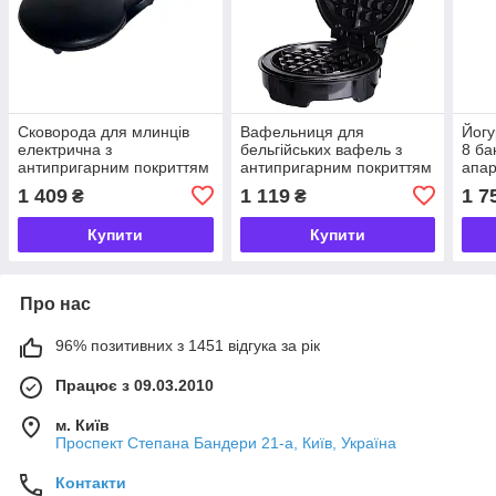
Сковорода для млинців
Вафельниця для
Йогу
електрична з
бельгійських вафель з
8 ба
антипригарним покриттям
антипригарним покриттям
апар
діаметр 20 см Sokany 650
і LED-індикатором 1000 Вт
йогу
1 409
1 119
1 7
₴
₴
Вт SK5208
кругла Sokany SK-519
тай
SK2
Купити
Купити
Про нас
96% позитивних з 1451 відгука за рік
Працює з 09.03.2010
м. Київ
Проспект Степана Бандери 21-а, Київ, Україна
Контакти