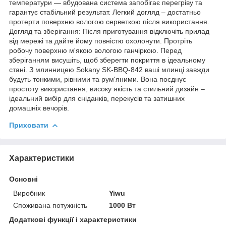
температури — вбудована система запобігає перегріву та
гарантує стабільний результат. Легкий догляд – достатньо
протерти поверхню вологою серветкою після використання.
Догляд та зберігання: Після приготування відключіть прилад
від мережі та дайте йому повністю охолонути. Протріть
робочу поверхню м'якою вологою ганчіркою. Перед
зберіганням висушіть, щоб зберегти покриття в ідеальному
стані. З млинницею Sokany SK-BBQ-842 ваші млинці завжди
будуть тонкими, рівними та рум'яними. Вона поєднує
простоту використання, високу якість та стильний дизайн –
ідеальний вибір для сніданків, перекусів та затишних
домашніх вечорів.
Приховати
Характеристики
Основні
Виробник
Yiwu
Споживана потужність
1000 Вт
Додаткові функції і характеристики