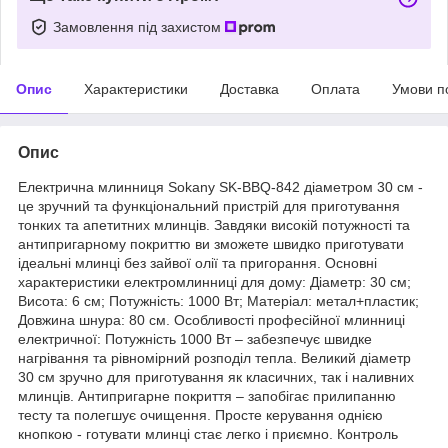
Замовлення під захистом
Опис
Характеристики
Доставка
Оплата
Умови п
Опис
Електрична млинниця Sokany SK-BBQ-842 діаметром 30 см -
це зручний та функціональний пристрій для приготування
тонких та апетитних млинців. Завдяки високій потужності та
антипригарному покриттю ви зможете швидко приготувати
ідеальні млинці без зайвої олії та пригорання. Основні
характеристики електромлинниці для дому: Діаметр: 30 см;
Висота: 6 см; Потужність: 1000 Вт; Матеріал: метал+пластик;
Довжина шнура: 80 см. Особливості професійної млинниці
електричної: Потужність 1000 Вт – забезпечує швидке
нагрівання та рівномірний розподіл тепла. Великий діаметр
30 см зручно для приготування як класичних, так і наливних
млинців. Антипригарне покриття – запобігає прилипанню
тесту та полегшує очищення. Просте керування однією
кнопкою - готувати млинці стає легко і приємно. Контроль