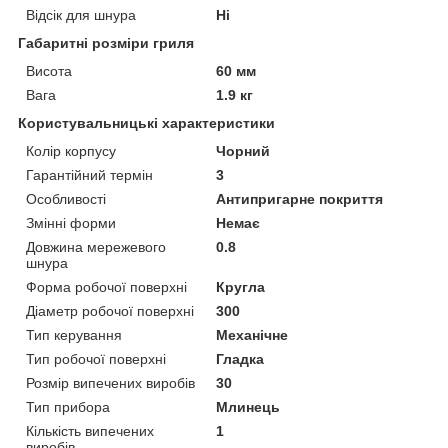
Відсік для шнура
Ні
Габаритні розміри гриля
Висота
60 мм
Вага
1.9 кг
Користувальницькі характеристики
Колір корпусу
Чорний
Гарантійний термін
3
Особливості
Антипригарне покриття
Змінні форми
Немає
Довжина мережевого
0.8
шнура
Форма робочої поверхні
Кругла
Діаметр робочої поверхні
300
Тип керування
Механічне
Тип робочої поверхні
Гладка
Розмір випечених виробів
30
Тип прибора
Млинець
Кількість випечених
1
виробів