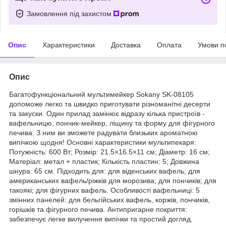
Замовлення під захистом
Опис
Характеристики
Доставка
Оплата
Умови п
Опис
Багатофункціональний мультимейкер Sokany SK-08105
допоможе легко та швидко приготувати різноманітні десерти
та закуски. Один прилад замінює відразу кілька пристроїв -
вафельницю, пончик-мейкер, ліщину та форму для фігурного
печива. З ним ви зможете радувати близьких ароматною
випічкою щодня! Основні характеристики мультипекаря:
Потужність: 600 Вт; Розмір: 21.5×16.5×11 см; Діаметр: 16 см;
Матеріал: метал + пластик; Кількість пластин: 5; Довжина
шнура: 65 см. Підходить для: для віденських вафель; для
американських вафель/ріжків для морозива; для пончиків; для
такоякі; для фігурних вафель. Особливості вафельниці: 5
змінних панелей: для бельгійських вафель, коржів, пончиків,
горішків та фігурного печива. Антипригарне покриття:
забезпечує легке вилучення випічки та простий догляд.