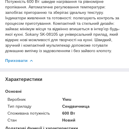
Потужність 600 Вт: швидке нагрівання та рівномірне
пропікання. Автоматичне регулювання температури:
запобігає пригоранню та зберігає ідеальну текстуру.
Індикатори живлення та готовності: полегшують контроль за
процесом приготування. Компактний та стильний дизайн:
займає мінімум місця та відмінно впишеться в інтер'єр будь-
якої кухні. Sokany SK-08105 це універсальний прилад, який
відкриє нові можливості для творчості на кухні. Швидкий,
зручний і компактний мультипекар допоможе готувати
домашню випічку із задоволенням і без зайвого клопоту.
Приховати
Характеристики
Основні
Виробник
Yiwu
Тип приладу
Сендвичница
Споживана потужність
600 Вт
Стан
Новий
Додаткові функції і характеристики