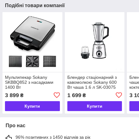
Подібні товари компанії
Мультипекар Sokany
Блендер стаціонарний з
Блен
SKBBQ852 з насадками
кавомолкою Sokany 600
чаше
1400 Вт
Вт чаша 1.6 л SK-03075
кокт
порт
3 899
1 699
3 1
₴
₴
швид
SK1
Купити
Купити
Про нас
96% позитивних з 1450 відгуків за рік