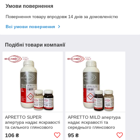
Умови повернення
Повернення товару впродовж 14 днів за домовленістю
Всі умови повернення
Подібні товари компанії
APRETTO SUPER
APRETTO MILD апертура
апертура надає яскравості
надає яскравості та
та сильного глянсового
середнього глянсового
ефекту 100/1000 мл
ефекту 100/1000 мл
106
95
₴
₴
чорний/бескольоровий
чорний/коричневий/