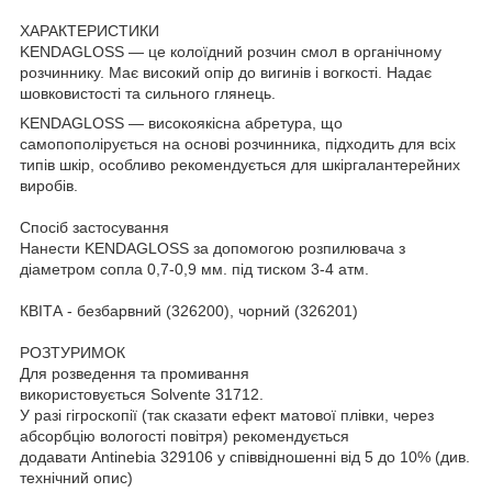
ХАРАКТЕРИСТИКИ
KENDAGLOSS — це колоїдний розчин смол в органічному
розчиннику. Має високий опір до вигинів і вогкості. Надає
шовковистості та сильного глянець.
KENDAGLOSS — високоякісна абретура, що
самопополірується на основі розчинника, підходить для всіх
типів шкір, особливо рекомендується для шкіргалантерейних
виробів.
Спосіб застосування
Нанести KENDAGLOSS за допомогою розпилювача з
діаметром сопла 0,7-0,9 мм. під тиском 3-4 атм.
КВІТА - безбарвний (326200), чорний (326201)
РОЗТУРИМОК
Для розведення та промивання
використовується Solvente 31712.
У разі гігроскопії (так сказати ефект матової плівки, через
абсорбцію вологості повітря) рекомендується
додавати Antinebia 329106 у співвідношенні від 5 до 10% (див.
технічний опис)