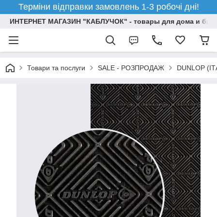
Терміни відправки замовлень 1-3 робочі дні!
ИНТЕРНЕТ МАГАЗИН "КАБЛУЧОК" - товары для дома и бизн
Товари та послуги
SALE - РОЗПРОДАЖ
DUNLOP (ІТ