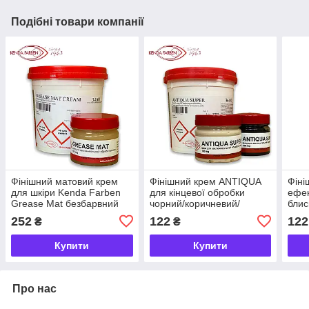
Подібні товари компанії
Фінішний матовий крем
Фінішний крем ANTIQUA
Фіні
для шкіри Kenda Farben
для кінцевої обробки
ефек
Grease Mat безбарвний
чорний/коричневий/
блис
100/1000г
нейтральний 100/1000г
кв. 
252
122
122
₴
₴
Купити
Купити
Про нас