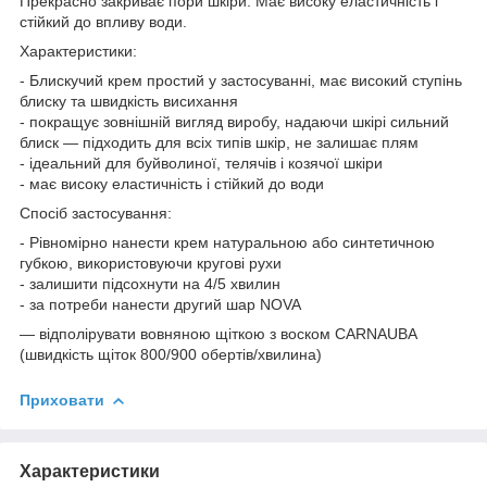
Прекрасно закриває пори шкіри. Має високу еластичність і
стійкий до впливу води.
Характеристики:
- Блискучий крем простий у застосуванні, має високий ступінь
блиску та швидкість висихання
- покращує зовнішній вигляд виробу, надаючи шкірі сильний
блиск — підходить для всіх типів шкір, не залишає плям
- ідеальний для буйволиної, телячів і козячої шкіри
- має високу еластичність і стійкий до води
Спосіб застосування:
- Рівномірно нанести крем натуральною або синтетичною
губкою, використовуючи кругові рухи
- залишити підсохнути на 4/5 хвилин
- за потреби нанести другий шар NOVA
— відполірувати вовняною щіткою з воском CARNAUBA
(швидкість щіток 800/900 обертів/хвилина)
Приховати
Характеристики