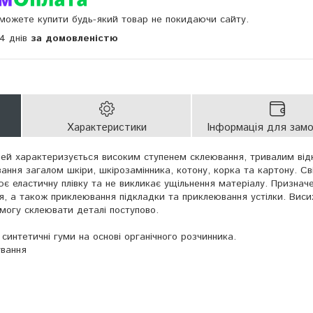
и можете купити будь-який товар не покидаючи сайту.
14 днів
за домовленістю
Характеристики
Інформація для зам
лей характеризується високим ступенем склеювання, тривалим ві
ання загалом шкіри, шкірозамінника, котону, корка та картону. Св
ює еластичну плівку та не викликає ущільнення матеріалу. Признач
я, а також приклеювання підкладки та приклеювання устілки. Виси
змогу склеювати деталі поступово.
 синтетичні гуми на основі органічного розчинника.
ування