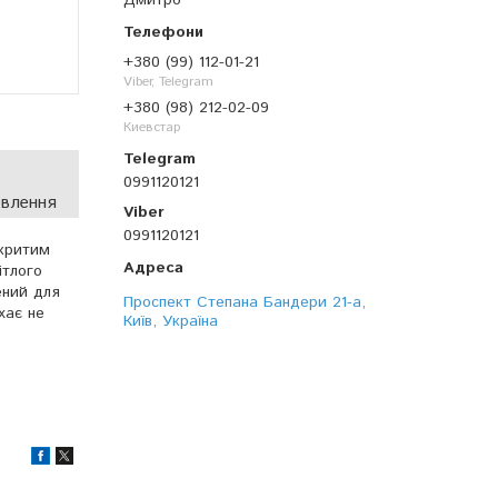
Дмитро
+380 (99) 112-01-21
Viber, Telegram
+380 (98) 212-02-09
Киевстар
0991120121
овлення
0991120121
дкритим
ітлого
ений для
Проспект Степана Бандери 21-а,
хає не
Київ, Україна